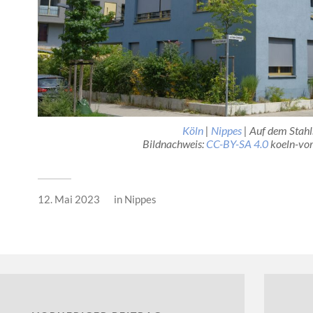
Köln
|
Nippes
| Auf dem Stahl
Bildnachweis:
CC-BY-SA 4.0
koeln-vor
12. Mai 2023
in
Nippes