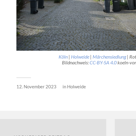
Köln
|
Holweide
|
Märchensiedlung
| Ro
Bildnachweis:
CC-BY-SA 4.0
koeln-vor
12. November 2023
in
Holweide