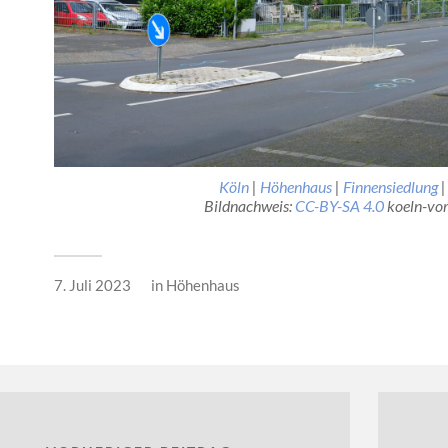
Köln
|
Höhenhaus
|
Finnensiedlung
|
Bildnachweis:
CC-BY-SA 4.0
koeln-vor
7. Juli 2023
in
Höhenhaus