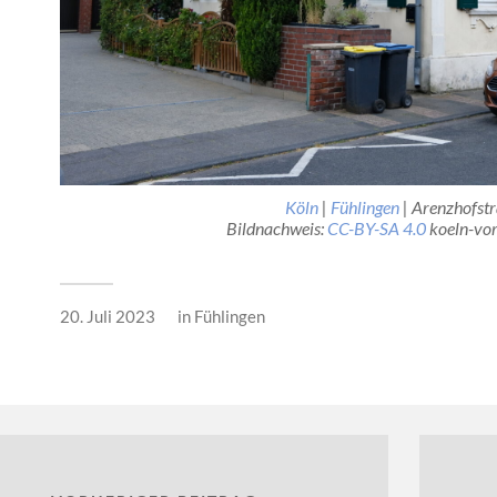
Köln
|
Fühlingen
|
Arenzhofst
Bildnachweis:
CC-BY-SA 4.0
koeln-vor
20. Juli 2023
in
Fühlingen